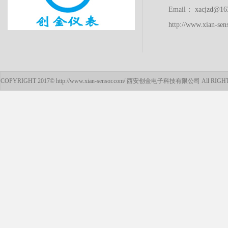
Email： xacjzd@163
http://www.xian-sen
COPYRIGHT 2017©
http://www.xian-sensor.com/
西安创金电子科技有限公司
All RIG